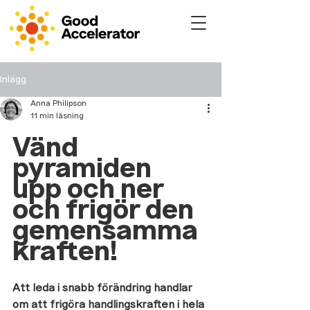
Inlägg
Anna Philipson
11 min läsning
Vänd 
pyramiden 
upp och ner 
och frigör den 
gemensamma 
kraften!
Att leda i snabb förändring handlar 
om att frigöra handlingskraften i hela 