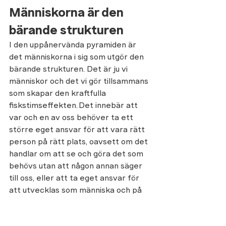
Människorna är den 
bärande strukturen 
I den uppånervända pyramiden är 
det människorna i sig som utgör den 
bärande strukturen. Det är ju vi 
människor och det vi gör tillsammans 
som skapar den kraftfulla 
fiskstimseffekten. Det innebär att 
var och en av oss behöver ta ett 
större eget ansvar för att vara rätt 
person på rätt plats, oavsett om det 
handlar om att se och göra det som 
behövs utan att någon annan säger 
till oss, eller att ta eget ansvar för 
att utvecklas som människa och på 
jobbet. Eller till och med ta oss 
vidare till ett nytt jobb när det är 