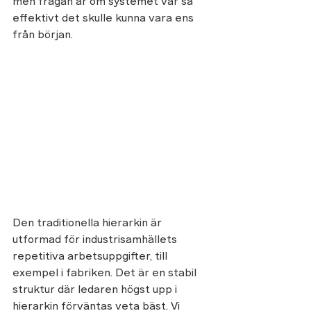
men frågan är om systemet var så 
effektivt det skulle kunna vara ens 
från början. 
Den traditionella hierarkin är 
utformad för industrisamhällets 
repetitiva arbetsuppgifter, till 
exempel i fabriken. Det är en stabil 
struktur där ledaren högst upp i 
hierarkin förväntas veta bäst. Vi 