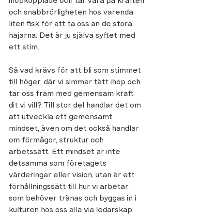
ihopkopplade och tar vara på kraften 
och snabbrörligheten hos varenda 
liten fisk för att ta oss an de stora 
hajarna. Det är ju själva syftet med 
ett stim.  
Så vad krävs för att bli som stimmet 
till höger, där vi simmar tätt ihop och 
tar oss fram med gemensam kraft 
dit vi vill? Till stor del handlar det om 
att utveckla ett gemensamt 
mindset, även om det också handlar 
om förmågor, struktur och 
arbetssätt. Ett mindset är inte 
detsamma som företagets 
värderingar eller vision, utan är ett 
förhållningssätt till hur vi arbetar 
som behöver tränas och byggas in i 
kulturen hos oss alla via ledarskap 