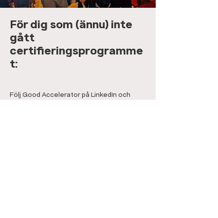
För dig som (ännu) inte
gått
certifieringsprogramme
t:
Följ Good Accelerator på LinkedIn och
prenumerera på vårt nyhetsbrev. Här
håller vi dig i loopen på våra olika event
och inspirationsworkshops.
Vill du så tar vi med eventet eller en
inspirations workshop gratis till dig och din
verksamhet. 1-3 timmars inspiration
och/eller konkret workshop kopplat till just
er situation och utmaning.
Vill du vara mer aktiv i nätverket, så finns
Good Accelerators certifieringsprogram
för att bli transformationsledare (läs mer