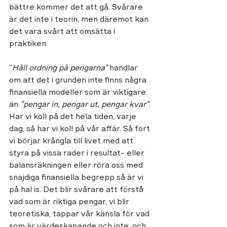
bättre kommer det att gå. Svårare 
är det inte i teorin, men däremot kan 
det vara svårt att omsätta i 
praktiken.
”
Håll ordning på pengarna” 
handlar 
om att det i grunden inte finns några 
finansiella modeller som är viktigare 
än 
”pengar in, pengar ut, pengar kvar”
. 
Har vi koll på det hela tiden, varje 
dag, så har vi koll på vår affär. Så fort 
vi börjar krångla till livet med att 
styra på vissa rader i resultat- eller 
balansräkningen eller röra oss med 
snajdiga finansiella begrepp så är vi 
på hal is. Det blir svårare att förstå 
vad som är riktiga pengar, vi blir 
teoretiska, tappar vår känsla för vad 
som är värdeskapande och inte, och 