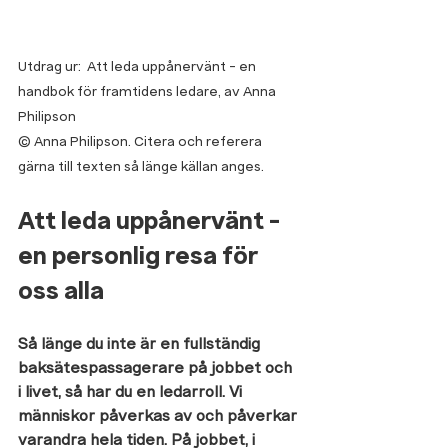
Utdrag ur:  Att leda uppånervänt - en 
handbok för framtidens ledare, av Anna 
Philipson
© Anna Philipson. Citera och referera 
gärna till texten så länge källan anges.
Att leda uppånervänt - 
en personlig resa för 
oss alla
Så länge du inte är en fullständig 
baksätespassagerare på jobbet och 
i livet, så har du en ledarroll. Vi 
människor påverkas av och påverkar 
varandra hela tiden. På jobbet, i 