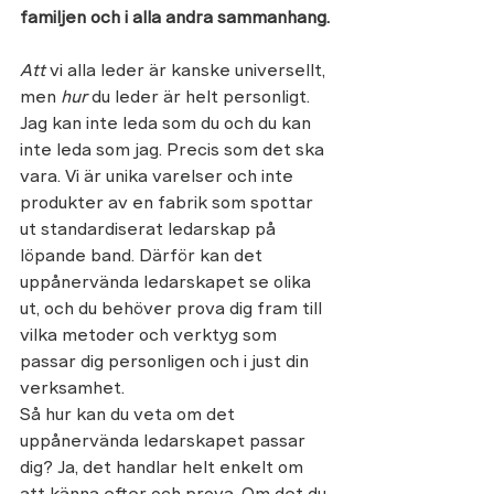
familjen och i alla andra sammanhang.
Att 
vi alla leder är kanske universellt, 
men 
hur 
du leder är helt personligt. 
Jag kan inte leda som du och du kan 
inte leda som jag. Precis som det ska 
vara. Vi är unika varelser och inte 
produkter av en fabrik som spottar 
ut standardiserat ledarskap på 
löpande band. Därför kan det 
uppånervända ledarskapet se olika 
ut, och du behöver prova dig fram till 
vilka metoder och verktyg som 
passar dig personligen och i just din 
verksamhet. 
Så hur kan du veta om det 
uppånervända ledarskapet passar 
dig? Ja, det handlar helt enkelt om 
att känna efter och prova. Om det du 