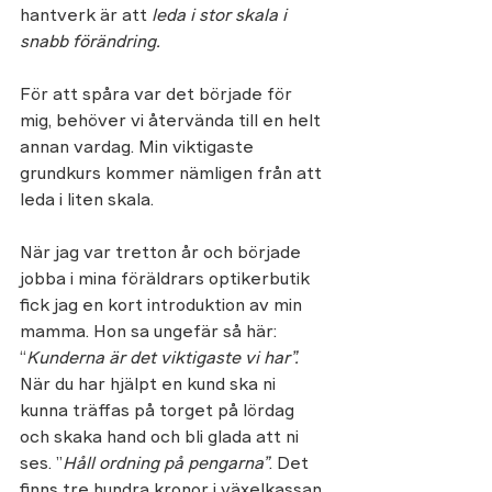
hantverk är att
 leda i stor skala i 
snabb förändring.
För att spåra var det började för 
mig, behöver vi återvända till en helt 
annan vardag. Min viktigaste 
grundkurs kommer nämligen från att 
leda i liten skala. 
När jag var tretton år och började 
jobba i mina föräldrars optikerbutik 
fick jag en kort introduktion av min 
mamma. Hon sa ungefär så här: 
“
Kunderna är det viktigaste vi har”.  
När du har hjälpt en kund ska ni 
kunna träffas på torget på lördag 
och skaka hand och bli glada att ni 
ses. ”
Håll ordning på pengarna”
. Det 
finns tre hundra kronor i växelkassan. 