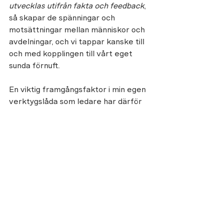
utvecklas utifrån fakta och feedback
, 
så skapar de spänningar och 
motsättningar mellan människor och 
avdelningar, och vi tappar kanske till 
och med kopplingen till vårt eget 
sunda förnuft.
En viktig framgångsfaktor i min egen 
verktygslåda som ledare har därför 
varit att hålla mig till kärnan och 
grundprinciperna och samtidigt skala 
av 
och hålla verktyg och metoder så 
okrångliga och nära det sunda 
förnuftet det går. Det handlar om att 
göra det enkelt för 
alla 
att kliva på 
och använda samma arbetssätt och 
verktyg. På så sätt skapar vi ett 
gemensamt språk och mindset som 
kopplar ihop oss hela vägen från 